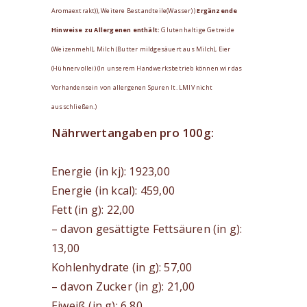
Aromaextrakt)), Weitere Bestandteile(Wasser) )
Ergänzende
Hinweise zu Allergenen enthält:
Glutenhaltige Getreide
(Weizenmehl), Milch (Butter mildgesäuert aus Milch), Eier
(Hühnervollei) (In unserem Handwerksbetrieb können wir das
Vorhandensein von allergenen Spuren It. LMIV nicht
ausschließen.)
Nährwertangaben pro 100g:
Energie (in kj): 1923,00
Energie (in kcal): 459,00
Fett (in g): 22,00
– davon gesättigte Fettsäuren (in g):
13,00
Kohlenhydrate (in g): 57,00
– davon Zucker (in g): 21,00
Eiweiß (in g): 6,80