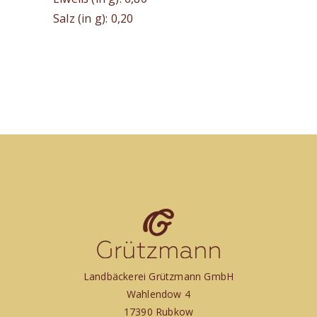
Salz (in g): 0,20
Landbäckerei Grützmann GmbH
Wahlendow 4
17390 Rubkow