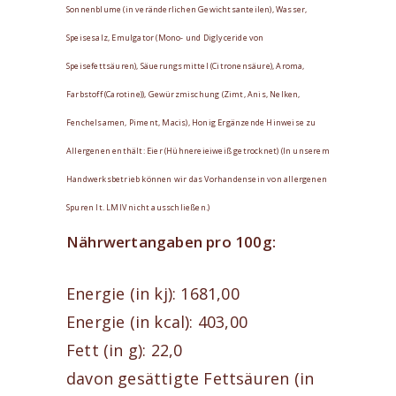
Sonnenblume (in veränderlichen Gewichtsanteilen), Wasser,
Speisesalz, Emulgator (Mono- und Diglyceride von
Speisefettsäuren), Säuerungsmittel (Citronensäure), Aroma,
Farbstoff (Carotine)), Gewürzmischung (Zimt, Anis, Nelken,
Fenchelsamen, Piment, Macis), Honig Ergänzende Hinweise zu
Allergenen enthält: Eier (Hühnereieiweiß getrocknet) (In unserem
Handwerksbetrieb können wir das Vorhandensein von allergenen
Spuren lt. LMIV nicht ausschließen.)
Nährwertangaben pro 100g:
Energie (in kj): 1681,00
Energie (in kcal): 403,00
Fett (in g): 22,0
davon gesättigte Fettsäuren (in