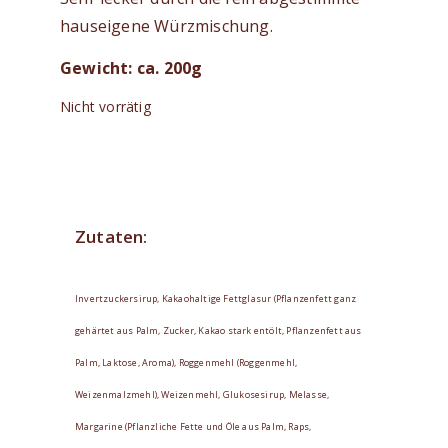
hauseigene Würzmischung.
Gewicht: ca. 200g
Nicht vorrätig
Zutaten:
Invertzuckersirup, Kakaohaltige Fettglasur (Pflanzenfett ganz
gehärtet aus Palm, Zucker, Kakao stark entölt, Pflanzenfett aus
Palm, Laktose, Aroma), Roggenmehl (Roggenmehl,
Weizenmalzmehl), Weizenmehl, Glukosesirup, Melasse,
Margarine (Pflanzliche Fette und Öle aus Palm, Raps,